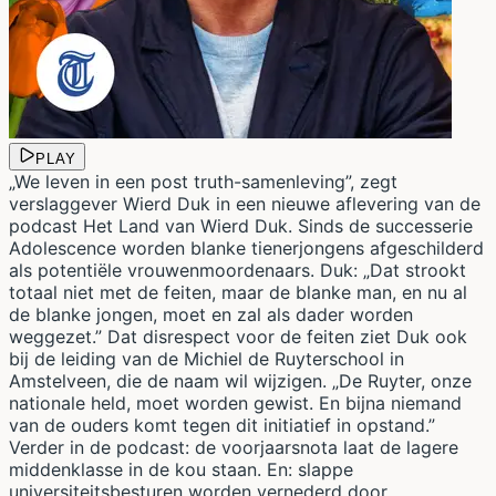
PLAY
„We leven in een post truth-samenleving”, zegt
verslaggever Wierd Duk in een nieuwe aflevering van de
podcast Het Land van Wierd Duk. Sinds de successerie
Adolescence worden blanke tienerjongens afgeschilderd
als potentiële vrouwenmoordenaars. Duk: „Dat strookt
totaal niet met de feiten, maar de blanke man, en nu al
de blanke jongen, moet en zal als dader worden
weggezet.” Dat disrespect voor de feiten ziet Duk ook
bij de leiding van de Michiel de Ruyterschool in
Amstelveen, die de naam wil wijzigen. „De Ruyter, onze
nationale held, moet worden gewist. En bijna niemand
van de ouders komt tegen dit initiatief in opstand.”
Verder in de podcast: de voorjaarsnota laat de lagere
middenklasse in de kou staan. En: slappe
universiteitsbesturen worden vernederd door