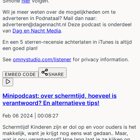
Simone
hier
volgen.
Wil je meer weten over de mogelijkheden om te
adverteren in Podnataal? Mail dan naar:
adverteren@dagennacht.nl Deze podcast is onderdeel
van
Dag en Nacht Media
.
En een 5 sterren-recensie achterlaten in iTunes is altijd
een goed plan!
See
omnystudio.com/listener
for privacy information.
EMBED CODE
SHARE
Minipodcast: over schermtijd, hoeveel is
verantwoord? En alternatieve tips!
Feb 06 2024
| 00:08:27
Schermtijd! Kinderen zijn er dol op en voor ouders is het
makkelijk, want je krijgt nog eens wat gedaan.. Maar,
wat is nou verantwoord? Hoe lang laat je ze kijken op