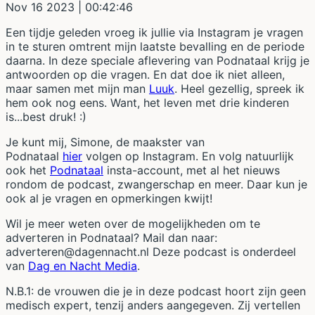
Nov 16 2023
| 00:42:46
Een tijdje geleden vroeg ik jullie via Instagram je vragen
in te sturen omtrent mijn laatste bevalling en de periode
daarna. In deze speciale aflevering van Podnataal krijg je
antwoorden op die vragen. En dat doe ik niet alleen,
maar samen met mijn man
Luuk
. Heel gezellig, spreek ik
hem ook nog eens. Want, het leven met drie kinderen
is...best druk! :)
Je kunt mij, Simone, de maakster van
Podnataal
hier
volgen op Instagram. En volg natuurlijk
ook het
Podnataal
insta-account, met al het nieuws
rondom de podcast, zwangerschap en meer. Daar kun je
ook al je vragen en opmerkingen kwijt!
Wil je meer weten over de mogelijkheden om te
adverteren in Podnataal? Mail dan naar:
adverteren@dagennacht.nl Deze podcast is onderdeel
van
Dag en Nacht Media
.
N.B.1: de vrouwen die je in deze podcast hoort zijn geen
medisch expert, tenzij anders aangegeven. Zij vertellen