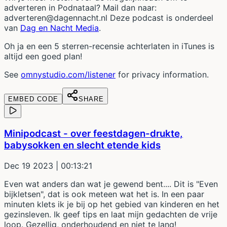
adverteren in Podnataal? Mail dan naar:
adverteren@dagennacht.nl Deze podcast is onderdeel
van
Dag en Nacht Media
.
Oh ja en een 5 sterren-recensie achterlaten in iTunes is
altijd een goed plan!
See
omnystudio.com/listener
for privacy information.
EMBED CODE
SHARE
Minipodcast - over feestdagen-drukte,
babysokken en slecht etende kids
Dec 19 2023
| 00:13:21
Even wat anders dan wat je gewend bent.... Dit is "Even
bijkletsen", dat is ook meteen wat het is. In een paar
minuten klets ik je bij op het gebied van kinderen en het
gezinsleven. Ik geef tips en laat mijn gedachten de vrije
loop. Gezellig, onderhoudend en niet te lang!