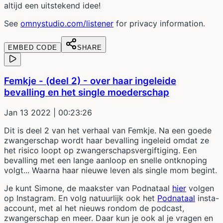
altijd een uitstekend idee!
See
omnystudio.com/listener
for privacy information.
EMBED CODE
SHARE
Femkje - (deel 2) - over haar ingeleide
bevalling en het single moederschap
Jan 13 2022
| 00:23:26
Dit is deel 2 van het verhaal van Femkje. Na een goede
zwangerschap wordt haar bevalling ingeleid omdat ze
het risico loopt op zwangerschapsvergiftiging. Een
bevalling met een lange aanloop en snelle ontknoping
volgt... Waarna haar nieuwe leven als single mom begint.
Je kunt Simone, de maakster van Podnataal
hier
volgen
op Instagram. En volg natuurlijk ook het
Podnataal
insta-
account, met al het nieuws rondom de podcast,
zwangerschap en meer. Daar kun je ook al je vragen en