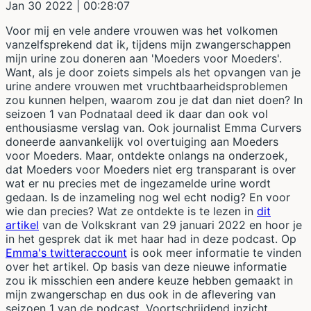
Jan 30 2022
| 00:28:07
Voor mij en vele andere vrouwen was het volkomen
vanzelfsprekend dat ik, tijdens mijn zwangerschappen
mijn urine zou doneren aan 'Moeders voor Moeders'.
Want, als je door zoiets simpels als het opvangen van je
urine andere vrouwen met vruchtbaarheidsproblemen
zou kunnen helpen, waarom zou je dat dan niet doen? In
seizoen 1 van Podnataal deed ik daar dan ook vol
enthousiasme verslag van. Ook journalist Emma Curvers
doneerde aanvankelijk vol overtuiging aan Moeders
voor Moeders. Maar, ontdekte onlangs na onderzoek,
dat Moeders voor Moeders niet erg transparant is over
wat er nu precies met de ingezamelde urine wordt
gedaan. Is de inzameling nog wel echt nodig? En voor
wie dan precies? Wat ze ontdekte is te lezen in
dit
artikel
van de Volkskrant van 29 januari 2022 en hoor je
in het gesprek dat ik met haar had in deze podcast. Op
Emma's twitteraccount
is ook meer informatie te vinden
over het artikel. Op basis van deze nieuwe informatie
zou ik misschien een andere keuze hebben gemaakt in
mijn zwangerschap en dus ook in de aflevering van
seizoen 1 van de podcast. Voortschrijdend inzicht,