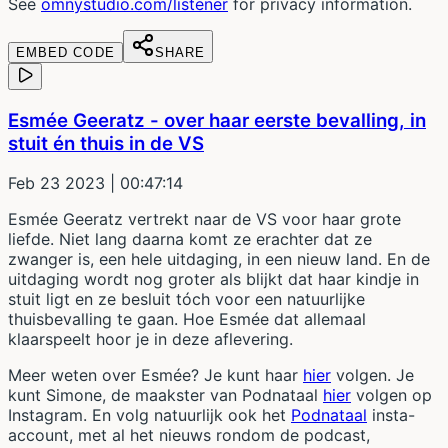
See
omnystudio.com/listener
for privacy information.
EMBED CODE
SHARE
Esmée Geeratz - over haar eerste bevalling, in
stuit én thuis in de VS
Feb 23 2023
| 00:47:14
Esmée Geeratz vertrekt naar de VS voor haar grote
liefde. Niet lang daarna komt ze erachter dat ze
zwanger is, een hele uitdaging, in een nieuw land. En de
uitdaging wordt nog groter als blijkt dat haar kindje in
stuit ligt en ze besluit tóch voor een natuurlijke
thuisbevalling te gaan. Hoe Esmée dat allemaal
klaarspeelt hoor je in deze aflevering.
Meer weten over Esmée? Je kunt haar
hier
volgen. Je
kunt Simone, de maakster van Podnataal
hier
volgen op
Instagram. En volg natuurlijk ook het
Podnataal
insta-
account, met al het nieuws rondom de podcast,