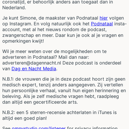
coronatijd, er behoorlijk anders aan toegaat dan in
Nederland.
Je kunt Simone, de maakster van Podnataal
hier
volgen
op Instagram. En volg natuurlijk ook het
Podnataal
insta-
account, met al het nieuws rondom de podcast,
zwangerschap en meer. Daar kun je ook al je vragen en
opmerkingen kwijt!
Wil je meer weten over de mogelijkheden om te
adverteren in Podnataal? Mail dan naar:
adverteren@dagennacht.nl Deze podcast is onderdeel
van
Dag en Nacht Media
.
N.B.1: de vrouwen die je in deze podcast hoort zijn geen
medisch expert, tenzij anders aangegeven. Zij vertellen
hun persoonlijke verhaal, vanuit hun eigen herinnering en
beleving. Als je zelf medische vragen hebt, raadpleeg
dan altijd een gecertificeerde arts.
N.B.2: een 5 sterren-recensie achterlaten in iTunes is
altijd een goed plan!
See
omnystudio.com/listener
for privacy information.