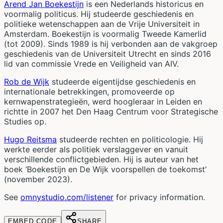
Arend Jan Boekestijn
is een Nederlands historicus en
voormalig politicus. Hij studeerde geschiedenis en
politieke wetenschappen aan de Vrije Universiteit in
Amsterdam. Boekestijn is voormalig Tweede Kamerlid
(tot 2009). Sinds 1989 is hij verbonden aan de vakgroep
geschiedenis van de Universiteit Utrecht en sinds 2016
lid van commissie Vrede en Veiligheid van AIV.
Rob de Wijk
studeerde eigentijdse geschiedenis en
internationale betrekkingen, promoveerde op
kernwapenstrategieën, werd hoogleraar in Leiden en
richtte in 2007 het Den Haag Centrum voor Strategische
Studies op.
Hugo Reitsma
studeerde rechten en politicologie. Hij
werkte eerder als politiek verslaggever en vanuit
verschillende conflictgebieden. Hij is auteur van het
boek ‘Boekestijn en De Wijk voorspellen de toekomst’
(november 2023).
See
omnystudio.com/listener
for privacy information.
EMBED CODE
SHARE