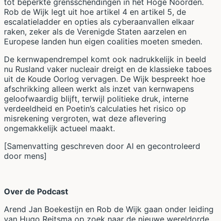
tot beperkte grensschendingen in het Hoge Noorden.
Rob de Wijk legt uit hoe artikel 4 en artikel 5, de
escalatieladder en opties als cyberaanvallen elkaar
raken, zeker als de Verenigde Staten aarzelen en
Europese landen hun eigen coalities moeten smeden.
De kernwapendrempel komt ook nadrukkelijk in beeld
nu Rusland vaker nucleair dreigt en de klassieke taboes
uit de Koude Oorlog vervagen. De Wijk bespreekt hoe
afschrikking alleen werkt als inzet van kernwapens
geloofwaardig blijft, terwijl politieke druk, interne
verdeeldheid en Poetin’s calculaties het risico op
misrekening vergroten, wat deze aflevering
ongemakkelijk actueel maakt.
[Samenvatting geschreven door AI en gecontroleerd
door mens]
Over de Podcast
Arend Jan Boekestijn en Rob de Wijk gaan onder leiding
van Hugo Reitsma op zoek naar de nieuwe wereldorde.