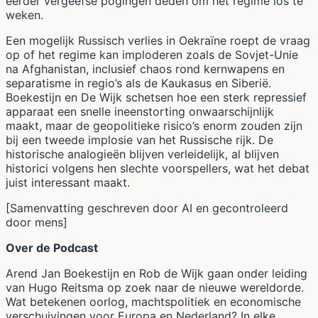
eerder vergeefse pogingen deden om het regime los te
weken.
Een mogelijk Russisch verlies in Oekraïne roept de vraag
op of het regime kan imploderen zoals de Sovjet-Unie
na Afghanistan, inclusief chaos rond kernwapens en
separatisme in regio’s als de Kaukasus en Siberië.
Boekestijn en De Wijk schetsen hoe een sterk repressief
apparaat een snelle ineenstorting onwaarschijnlijk
maakt, maar de geopolitieke risico’s enorm zouden zijn
bij een tweede implosie van het Russische rijk. De
historische analogieën blijven verleidelijk, al blijven
historici volgens hen slechte voorspellers, wat het debat
juist interessant maakt.
[Samenvatting geschreven door AI en gecontroleerd
door mens]
Over de Podcast
Arend Jan Boekestijn en Rob de Wijk gaan onder leiding
van Hugo Reitsma op zoek naar de nieuwe wereldorde.
Wat betekenen oorlog, machtspolitiek en economische
verschuivingen voor Europa en Nederland? In elke