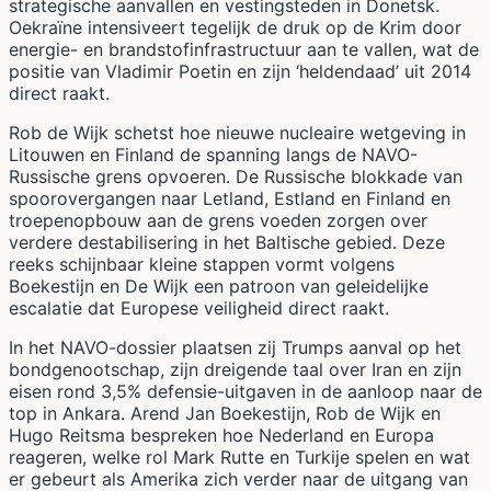
strategische aanvallen en vestingsteden in Donetsk.
Oekraïne intensiveert tegelijk de druk op de Krim door
energie- en brandstofinfrastructuur aan te vallen, wat de
positie van Vladimir Poetin en zijn ‘heldendaad’ uit 2014
direct raakt.
Rob de Wijk schetst hoe nieuwe nucleaire wetgeving in
Litouwen en Finland de spanning langs de NAVO-
Russische grens opvoeren. De Russische blokkade van
spoorovergangen naar Letland, Estland en Finland en
troepenopbouw aan de grens voeden zorgen over
verdere destabilisering in het Baltische gebied. Deze
reeks schijnbaar kleine stappen vormt volgens
Boekestijn en De Wijk een patroon van geleidelijke
escalatie dat Europese veiligheid direct raakt.
In het NAVO-dossier plaatsen zij Trumps aanval op het
bondgenootschap, zijn dreigende taal over Iran en zijn
eisen rond 3,5% defensie-uitgaven in de aanloop naar de
top in Ankara. Arend Jan Boekestijn, Rob de Wijk en
Hugo Reitsma bespreken hoe Nederland en Europa
reageren, welke rol Mark Rutte en Turkije spelen en wat
er gebeurt als Amerika zich verder naar de uitgang van