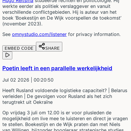
Hugo Reitsma
studeerde rechten en politicologie. Hij
werkte eerder als politiek verslaggever en vanuit
verschillende conflictgebieden. Hij is auteur van het
boek ‘Boekestijn en De Wijk voorspellen de toekomst’
(november 2023).
See
omnystudio.com/listener
for privacy information.
EMBED CODE
SHARE
Poetin leeft in een parallelle werkelijkheid
Jul 02 2026
| 00:20:50
Heeft Rusland voldoende logistieke capaciteit? | Belarus
verleiden | De gevolgen voor Rusland als het zich
terugtrekt uit Oekraïne
Op vrijdag 3 juli om 12.00 is er voor plusleden de
mogelijkheid om live mee te luisteren en direct je vragen
te stellen. Boekestijn en de Wijk praten dan met Niels
van Willigen, bijzonder hoogleraar strategische studies