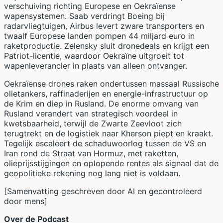
verschuiving richting Europese en Oekraïense
wapensystemen. Saab verdringt Boeing bij
radarvliegtuigen, Airbus levert zware transporters en
twaalf Europese landen pompen 44 miljard euro in
raketproductie. Zelensky sluit dronedeals en krijgt een
Patriot-licentie, waardoor Oekraïne uitgroeit tot
wapenleverancier in plaats van alleen ontvanger.
Oekraïense drones raken ondertussen massaal Russische
olietankers, raffinaderijen en energie-infrastructuur op
de Krim en diep in Rusland. De enorme omvang van
Rusland verandert van strategisch voordeel in
kwetsbaarheid, terwijl de Zwarte Zeevloot zich
terugtrekt en de logistiek naar Kherson piept en kraakt.
Tegelijk escaleert de schaduwoorlog tussen de VS en
Iran rond de Straat van Hormuz, met raketten,
olieprijsstijgingen en oplopende rentes als signaal dat de
geopolitieke rekening nog lang niet is voldaan.
[Samenvatting geschreven door AI en gecontroleerd
door mens]
Over de Podcast