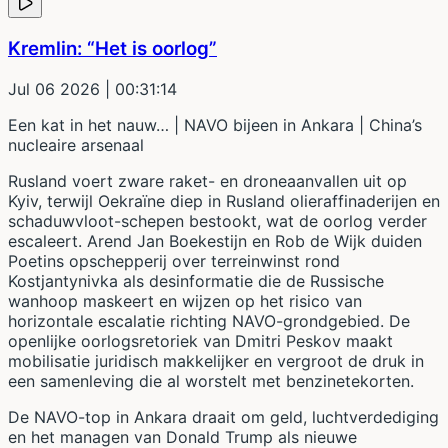
Kremlin: “Het is oorlog”
Jul 06 2026
| 00:31:14
Een kat in het nauw… | NAVO bijeen in Ankara | China’s
nucleaire arsenaal
Rusland voert zware raket- en droneaanvallen uit op
Kyiv, terwijl Oekraïne diep in Rusland olieraffinaderijen en
schaduwvloot-schepen bestookt, wat de oorlog verder
escaleert. Arend Jan Boekestijn en Rob de Wijk duiden
Poetins opschepperij over terreinwinst rond
Kostjantynivka als desinformatie die de Russische
wanhoop maskeert en wijzen op het risico van
horizontale escalatie richting NAVO-grondgebied. De
openlijke oorlogsretoriek van Dmitri Peskov maakt
mobilisatie juridisch makkelijker en vergroot de druk in
een samenleving die al worstelt met benzinetekorten.
De NAVO-top in Ankara draait om geld, luchtverdediging
en het managen van Donald Trump als nieuwe