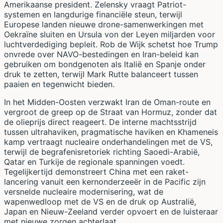
Amerikaanse president. Zelensky vraagt Patriot-
systemen en langdurige financiële steun, terwijl
Europese landen nieuwe drone-samenwerkingen met
Oekraïne sluiten en Ursula von der Leyen miljarden voor
luchtverdediging bepleit. Rob de Wijk schetst hoe Trump
onvrede over NAVO-bestedingen en Iran-beleid kan
gebruiken om bondgenoten als Italië en Spanje onder
druk te zetten, terwijl Mark Rutte balanceert tussen
paaien en tegenwicht bieden.
In het Midden-Oosten verzwakt Iran de Oman-route en
vergroot de greep op de Straat van Hormuz, zonder dat
de olieprijs direct reageert. De interne machtsstrijd
tussen ultrahaviken, pragmatische haviken en Khameneis
kamp vertraagt nucleaire onderhandelingen met de VS,
terwijl de begrafenisretoriek richting Saoedi-Arabië,
Qatar en Turkije de regionale spanningen voedt.
Tegelijkertijd demonstreert China met een raket-
lancering vanuit een kernonderzeeër in de Pacific zijn
versnelde nucleaire modernisering, wat de
wapenwedloop met de VS en de druk op Australië,
Japan en Nieuw-Zeeland verder opvoert en de luisteraar
met nieuwe zorgen achterlaat.