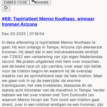
EMBED CODE
SHARE
#68: Toptriatleet Menno Koolhaas, winnaar
Ironman Arizona
Dec 03 2025
| 01:18:54
In deze aflevering is toptriatleet Menno Koolhaas te
gast. Hij won onlangs in Tempe, Arizona zijn allereerste
Ironman. Hij deed dat in een indrukwekkende eindtijd
van 7:28:52 een verbetering van zijn eigen Nederlandse
record. We praten uitgebreid met hem over misschien
wel de beste race uit zijn carrière, over waar zijn liefde
voor de triatlon begon en waarom hij de overstap
maakte van de sprintafstand naar de hele triatlon. Maar
we gaan ook in op de keerzijde: de enorme
trainingsuren, het vele investeren, blessures én de
laatste acht kilometer van de marathon in Tempe. Verder
hebben we het over trainen met Tom Dumoulin (en
waarom Menno hoopt dat Tom nooit een triatlon gaat
doen), over in een rolstoel eindigen na een Ironman, zijn