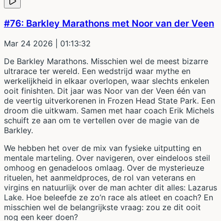
#76: Barkley Marathons met Noor van der Veen
Mar 24 2026
| 01:13:32
De Barkley Marathons. Misschien wel de meest bizarre
ultrarace ter wereld. Een wedstrijd waar mythe en
werkelijkheid in elkaar overlopen, waar slechts enkelen
ooit finishten. Dit jaar was Noor van der Veen één van
de veertig uitverkorenen in Frozen Head State Park. Een
droom die uitkwam. Samen met haar coach Erik Michels
schuift ze aan om te vertellen over de magie van de
Barkley.
We hebben het over de mix van fysieke uitputting en
mentale marteling. Over navigeren, over eindeloos steil
omhoog en genadeloos omlaag. Over de mysterieuze
rituelen, het aanmeldproces, de rol van veterans en
virgins en natuurlijk over de man achter dit alles: Lazarus
Lake. Hoe beleefde ze zo’n race als atleet en coach? En
misschien wel de belangrijkste vraag: zou ze dit ooit
nog een keer doen?