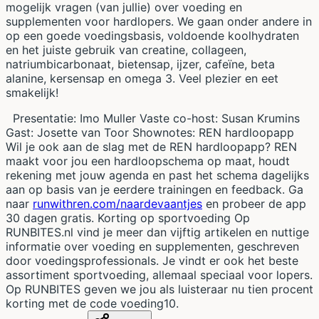
mogelijk vragen (van jullie) over voeding en
supplementen voor hardlopers. We gaan onder andere in
op een goede voedingsbasis, voldoende koolhydraten
en het juiste gebruik van creatine, collageen,
natriumbicarbonaat, bietensap, ijzer, cafeïne, beta
alanine, kersensap en omega 3. Veel plezier en eet
smakelijk!
Presentatie: Imo Muller Vaste co-host: Susan Krumins
Gast: Josette van Toor Shownotes: REN hardloopapp
Wil je ook aan de slag met de REN hardloopapp? REN
maakt voor jou een hardloopschema op maat, houdt
rekening met jouw agenda en past het schema dagelijks
aan op basis van je eerdere trainingen en feedback. Ga
naar
runwithren.com/naardevaantjes
en probeer de app
30 dagen gratis. Korting op sportvoeding Op
RUNBITES.nl vind je meer dan vijftig artikelen en nuttige
informatie over voeding en supplementen, geschreven
door voedingsprofessionals. Je vindt er ook het beste
assortiment sportvoeding, allemaal speciaal voor lopers.
Op RUNBITES geven we jou als luisteraar nu tien procent
korting met de code voeding10.