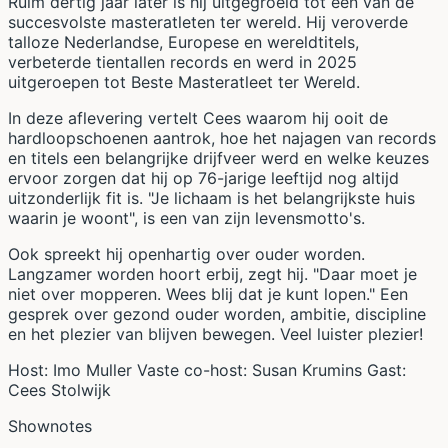
Ruim dertig jaar later is hij uitgegroeid tot een van de
succesvolste masteratleten ter wereld. Hij veroverde
talloze Nederlandse, Europese en wereldtitels,
verbeterde tientallen records en werd in 2025
uitgeroepen tot Beste Masteratleet ter Wereld.
In deze aflevering vertelt Cees waarom hij ooit de
hardloopschoenen aantrok, hoe het najagen van records
en titels een belangrijke drijfveer werd en welke keuzes
ervoor zorgen dat hij op 76-jarige leeftijd nog altijd
uitzonderlijk fit is. "Je lichaam is het belangrijkste huis
waarin je woont", is een van zijn levensmotto's.
Ook spreekt hij openhartig over ouder worden.
Langzamer worden hoort erbij, zegt hij. "Daar moet je
niet over mopperen. Wees blij dat je kunt lopen." Een
gesprek over gezond ouder worden, ambitie, discipline
en het plezier van blijven bewegen. Veel luister plezier!
Host: Imo Muller Vaste co-host: Susan Krumins Gast:
Cees Stolwijk
Shownotes