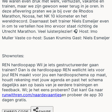
We waren even druk met werk, verhuizen, vakantie en
trainen, maar we zijn gewoon weer terug in je oren. In
deze aflevering praten we je bij over de Rhodos
Marathon, Noosa, het NK 10 kilometer en het
wereldrecord. Daarnaast belt trainer Niels Esmeijer even
in om te vertellen hoe Imo ervoor staat richting de
Utrecht Marathon. Veel luisterplezier! 🎧 Host: Imo
Muller Vaste co-host: Susan Krumins Gast: Niels Esmeijer
Shownotes:
REN hardloopapp Wil je iets gestructureerder gaan
trainen? Dan is de hardloopapp REN wellicht iets voor
jou! REN maakt voor jou een hardloopschema op maat,
houdt rekening met jouw agenda en past het schema
dagelijks aan op basis van je eerdere trainingen en
feedback. Wi; je het eens proberen? Dat kan! Ga naar
runwithren.com/naardevaantjes
en probeer de app 30
dagen gratis.
EMBED CODE
SHARE