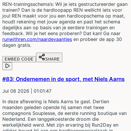
REN-trainingsschema’s: Wil je iets gestructureerder gaan
trainen? Dan is de hardloopapp REN wellicht iets voor
jou! REN maakt voor jou een hardloopschema op maat,
houdt rekening met jouw agenda en past het schema
dagelijks aan op basis van je eerdere trainingen en
feedback. Wil je het eens proberen? Dat kan! Ga naar
runwithren.com/naardevaantjes
en probeer de app 30
dagen gratis.
EMBED CODE
SHARE
#83: Ondernemen in de sport, met Niels Aarns
Jul 08 2026
| 01:01:47
In deze aflevering is Niels Aarns te gast. Dertien
maanden geleden opende hij samen met twee
compagnons Souplesse, de eerste running boutique van
Nederland. Een langgekoesterde droom die
werkelijkheid werd. Met zijn ervaring bij Run2Day en
adidas bouwt hij aan een hardloopspeciaalzaak in