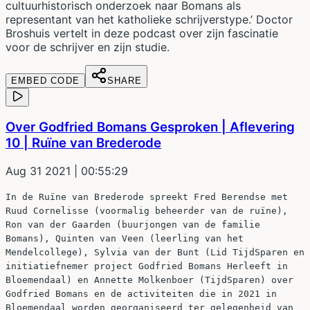
cultuurhistorisch onderzoek naar Bomans als
representant van het katholieke schrijverstype.’ Doctor
Broshuis vertelt in deze podcast over zijn fascinatie
voor de schrijver en zijn studie.
EMBED CODE
SHARE
Over Godfried Bomans Gesproken | Aflevering
10 | Ruïne van Brederode
Aug 31 2021
| 00:55:29
In de Ruïne van Brederode spreekt Fred Berendse met
Ruud Cornelisse (voormalig beheerder van de ruïne),
Ron van der Gaarden (buurjongen van de familie
Bomans), Quinten van Veen (leerling van het
Mendelcollege), Sylvia van der Bunt (Lid TijdSparen en
initiatiefnemer project Godfried Bomans Herleeft in
Bloemendaal) en Annette Molkenboer (TijdSparen) over
Godfried Bomans en de activiteiten die in 2021 in
Bloemendaal worden georganiseerd ter gelegenheid van