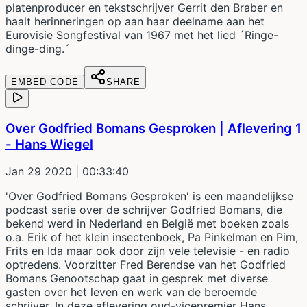
platenproducer en tekstschrijver Gerrit den Braber en
haalt herinneringen op aan haar deelname aan het
Eurovisie Songfestival van 1967 met het lied ´Ringe-
dinge-ding.´
EMBED CODE
SHARE
Over Godfried Bomans Gesproken | Aflevering 1
- Hans Wiegel
Jan 29 2020
| 00:33:40
'Over Godfried Bomans Gesproken' is een maandelijkse
podcast serie over de schrijver Godfried Bomans, die
bekend werd in Nederland en België met boeken zoals
o.a. Erik of het klein insectenboek, Pa Pinkelman en Pim,
Frits en Ida maar ook door zijn vele televisie - en radio
optredens. Voorzitter Fred Berendse van het Godfried
Bomans Genootschap gaat in gesprek met diverse
gasten over het leven en werk van de beroemde
schrijver. In deze aflevering oud-vicepremier Hans