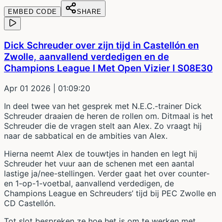
EMBED CODE
SHARE
Dick Schreuder over zijn tijd in Castellón en
Zwolle, aanvallend verdedigen en de
Champions League I Met Open Vizier I S08E30
Apr 01 2026
| 01:09:20
In deel twee van het gesprek met N.E.C.-trainer Dick
Schreuder draaien de heren de rollen om. Ditmaal is het
Schreuder die de vragen stelt aan Alex. Zo vraagt hij
naar de sabbatical en de ambities van Alex.
Hierna neemt Alex de touwtjes in handen en legt hij
Schreuder het vuur aan de schenen met een aantal
lastige ja/nee-stellingen. Verder gaat het over counter-
en 1-op-1-voetbal, aanvallend verdedigen, de
Champions League en Schreuders’ tijd bij PEC Zwolle en
CD Castellón.
Tot slot bespreken ze hoe het is om te werken met