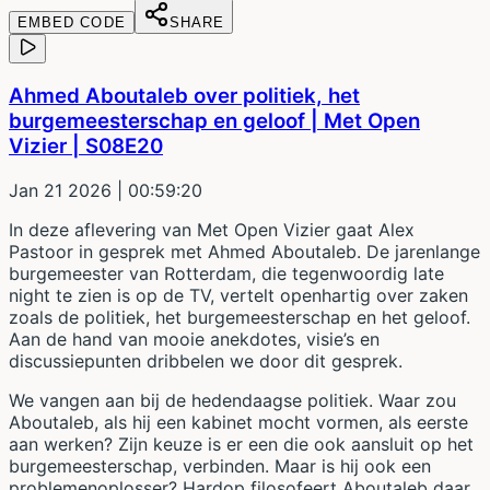
EMBED CODE
SHARE
Ahmed Aboutaleb over politiek, het
burgemeesterschap en geloof | Met Open
Vizier | S08E20
Jan 21 2026
| 00:59:20
In deze aflevering van Met Open Vizier gaat Alex
Pastoor in gesprek met Ahmed Aboutaleb. De jarenlange
burgemeester van Rotterdam, die tegenwoordig late
night te zien is op de TV, vertelt openhartig over zaken
zoals de politiek, het burgemeesterschap en het geloof.
Aan de hand van mooie anekdotes, visie’s en
discussiepunten dribbelen we door dit gesprek.
We vangen aan bij de hedendaagse politiek. Waar zou
Aboutaleb, als hij een kabinet mocht vormen, als eerste
aan werken? Zijn keuze is er een die ook aansluit op het
burgemeesterschap, verbinden. Maar is hij ook een
problemenoplosser? Hardop filosofeert Aboutaleb daar