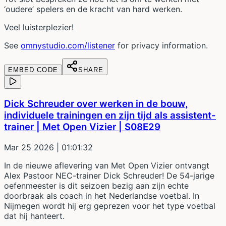
‘oudere’ spelers en de kracht van hard werken.
Veel luisterplezier!
See
omnystudio.com/listener
for privacy information.
EMBED CODE
SHARE
Dick Schreuder over werken in de bouw,
individuele trainingen en zijn tijd als assistent-
trainer | Met Open Vizier | S08E29
Mar 25 2026
| 01:01:32
In de nieuwe aflevering van Met Open Vizier ontvangt
Alex Pastoor NEC-trainer Dick Schreuder! De 54-jarige
oefenmeester is dit seizoen bezig aan zijn echte
doorbraak als coach in het Nederlandse voetbal. In
Nijmegen wordt hij erg geprezen voor het type voetbal
dat hij hanteert.