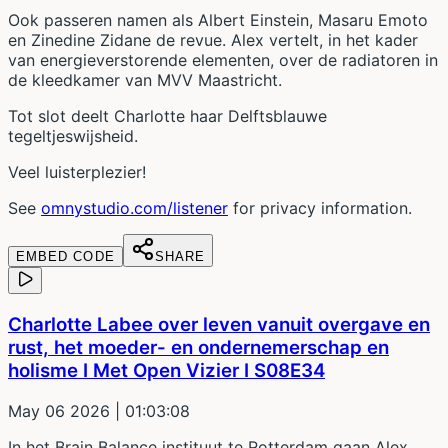
Ook passeren namen als Albert Einstein, Masaru Emoto
en Zinedine Zidane de revue. Alex vertelt, in het kader
van energieverstorende elementen, over de radiatoren in
de kleedkamer van MVV Maastricht.
Tot slot deelt Charlotte haar Delftsblauwe
tegeltjeswijsheid.
Veel luisterplezier!
See
omnystudio.com/listener
for privacy information.
EMBED CODE
SHARE
Charlotte Labee over leven vanuit overgave en
rust, het moeder- en ondernemerschap en
holisme I Met Open Vizier I S08E34
May 06 2026
| 01:03:08
In het Brain Balance instituut te Rotterdam gaan Alex