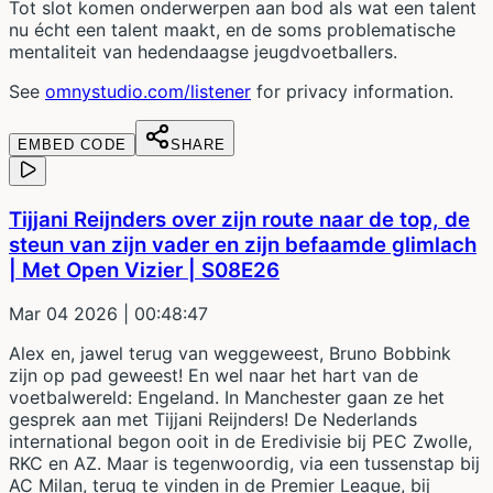
Tot slot komen onderwerpen aan bod als wat een talent
nu écht een talent maakt, en de soms problematische
mentaliteit van hedendaagse jeugdvoetballers.
See
omnystudio.com/listener
for privacy information.
EMBED CODE
SHARE
Tijjani Reijnders over zijn route naar de top, de
steun van zijn vader en zijn befaamde glimlach
| Met Open Vizier | S08E26
Mar 04 2026
| 00:48:47
Alex en, jawel terug van weggeweest, Bruno Bobbink
zijn op pad geweest! En wel naar het hart van de
voetbalwereld: Engeland. In Manchester gaan ze het
gesprek aan met Tijjani Reijnders! De Nederlands
international begon ooit in de Eredivisie bij PEC Zwolle,
RKC en AZ. Maar is tegenwoordig, via een tussenstap bij
AC Milan, terug te vinden in de Premier League, bij