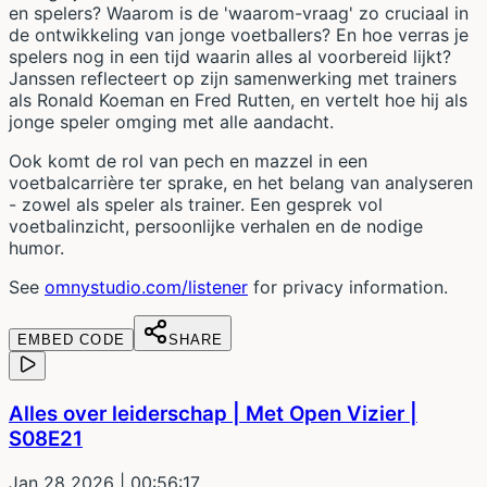
en spelers? Waarom is de 'waarom-vraag' zo cruciaal in
de ontwikkeling van jonge voetballers? En hoe verras je
spelers nog in een tijd waarin alles al voorbereid lijkt?
Janssen reflecteert op zijn samenwerking met trainers
als Ronald Koeman en Fred Rutten, en vertelt hoe hij als
jonge speler omging met alle aandacht.
Ook komt de rol van pech en mazzel in een
voetbalcarrière ter sprake, en het belang van analyseren
- zowel als speler als trainer. Een gesprek vol
voetbalinzicht, persoonlijke verhalen en de nodige
humor.
See
omnystudio.com/listener
for privacy information.
EMBED CODE
SHARE
Alles over leiderschap | Met Open Vizier |
S08E21
Jan 28 2026
| 00:56:17