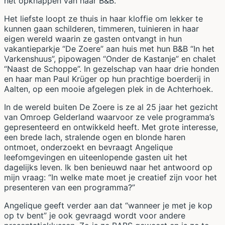
het opknappen van haar B&B.
Het liefste loopt ze thuis in haar kloffie om lekker te
kunnen gaan schilderen, timmeren, tuinieren in haar
eigen wereld waarin ze gasten ontvangt in hun
vakantieparkje “De Zoere” aan huis met hun B&B “In het
Varkenshuus”, pipowagen “Onder de Kastanje” en chalet
“Naast de Schoppe”. In gezelschap van haar drie honden
en haar man Paul Krüger op hun prachtige boerderij in
Aalten, op een mooie afgelegen plek in de Achterhoek.
In de wereld buiten De Zoere is ze al 25 jaar het gezicht
van Omroep Gelderland waarvoor ze vele programma’s
gepresenteerd en ontwikkeld heeft. Met grote interesse,
een brede lach, stralende ogen en blonde haren
ontmoet, onderzoekt en bevraagt Angelique
leefomgevingen en uiteenlopende gasten uit het
dagelijks leven. Ik ben benieuwd naar het antwoord op
mijn vraag: “In welke mate moet je creatief zijn voor het
presenteren van een programma?”
Angelique geeft verder aan dat “wanneer je met je kop
op tv bent” je ook gevraagd wordt voor andere