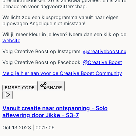
presentatieklussen. Zo is ze BABS geweest en is ze te
benaderen voor dagvoorzitterschap.
Wellicht zou een klusprogramma vanuit haar eigen
pipowagen Angelique niet misstaan!
Wil jij meer kleur in je leven? Neem dan een kijk op de
website
.
Volg Creative Boost op Instagram:
@creativeboost.nu
Volg Creative Boost op Facebook:
@Creative Boost
Meld je hier aan voor de Creative Boost Community
EMBED CODE
SHARE
Vanuit creatie naar ontspanning - Solo
aflevering door Jikke - S3-7
Oct 13 2023
| 00:17:09