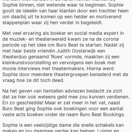
Sophie binnen, niet wetende waar te beginnen. Sophie
gooit de ideeën van haar klanten door een trechter heen
om daarbij uit te komen op een helder en motiverend
stappenplan waar zij hen verder in begeleidt.
Met veel ervaring als boeker en social media expert in
de muziek- en theaterwereld kwam ze na de corona
periode op het idee om Buro Beat te starten. Nadat zij
met haar beste vriendin Judith Oosterwijk een
theaterduo genaamd ‘Roes’ vormde, maakten zij een
kleinkunstvoorstelling en vervolgens een boek met
mooie interviews met theatermakers. Hierna werd
Sophie door meerdere theatergroepen benaderd met de
vraag hoe ze dit toch deed.
Na het geven van tientallen adviezen bedacht ze zich
dat ze hier ook weleens geld mee zou kunnen verdienen.
En zo geschiedde! Maar er zat meer in het vat, naast
Buro Beat ging Sophie ook boekingen voor een aantal
vaste acts boeken onder de naam Buro Beat Bookings.
Sophie is een veelzijdige dame die snelle schakels kan
maken en jou daarmee verder kan helpen. Luister en