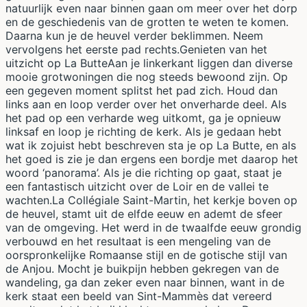
natuurlijk even naar binnen gaan om meer over het dorp
en de geschiedenis van de grotten te weten te komen.
Daarna kun je de heuvel verder beklimmen. Neem
vervolgens het eerste pad rechts.Genieten van het
uitzicht op La ButteAan je linkerkant liggen dan diverse
mooie grotwoningen die nog steeds bewoond zijn. Op
een gegeven moment splitst het pad zich. Houd dan
links aan en loop verder over het onverharde deel. Als
het pad op een verharde weg uitkomt, ga je opnieuw
linksaf en loop je richting de kerk. Als je gedaan hebt
wat ik zojuist hebt beschreven sta je op La Butte, en als
het goed is zie je dan ergens een bordje met daarop het
woord ‘panorama’. Als je die richting op gaat, staat je
een fantastisch uitzicht over de Loir en de vallei te
wachten.La Collégiale Saint-Martin, het kerkje boven op
de heuvel, stamt uit de elfde eeuw en ademt de sfeer
van de omgeving. Het werd in de twaalfde eeuw grondig
verbouwd en het resultaat is een mengeling van de
oorspronkelijke Romaanse stijl en de gotische stijl van
de Anjou. Mocht je buikpijn hebben gekregen van de
wandeling, ga dan zeker even naar binnen, want in de
kerk staat een beeld van Sint-Mammès dat vereerd