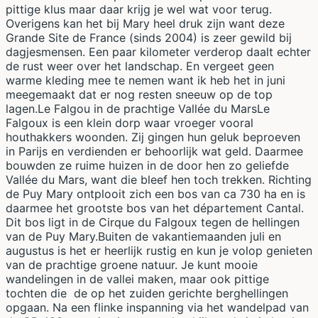
pittige klus maar daar krijg je wel wat voor terug.
Overigens kan het bij Mary heel druk zijn want deze
Grande Site de France (sinds 2004) is zeer gewild bij
dagjesmensen. Een paar kilometer verderop daalt echter
de rust weer over het landschap. En vergeet geen
warme kleding mee te nemen want ik heb het in juni
meegemaakt dat er nog resten sneeuw op de top
lagen.Le Falgou in de prachtige Vallée du MarsLe
Falgoux is een klein dorp waar vroeger vooral
houthakkers woonden. Zij gingen hun geluk beproeven
in Parijs en verdienden er behoorlijk wat geld. Daarmee
bouwden ze ruime huizen in de door hen zo geliefde
Vallée du Mars, want die bleef hen toch trekken. Richting
de Puy Mary ontplooit zich een bos van ca 730 ha en is
daarmee het grootste bos van het département Cantal.
Dit bos ligt in de Cirque du Falgoux tegen de hellingen
van de Puy Mary.Buiten de vakantiemaanden juli en
augustus is het er heerlijk rustig en kun je volop genieten
van de prachtige groene natuur. Je kunt mooie
wandelingen in de vallei maken, maar ook pittige
tochten die de op het zuiden gerichte berghellingen
opgaan. Na een flinke inspanning via het wandelpad van