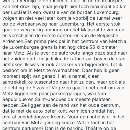
wel. Zo vermijd je de tunnel bij Luik. In de ochtendspits
kan het druk zijn, maar je rijdt hier toch maximaal 50 km
per uur.Het is een kwestie van de borden Luxemburg
volgen en niet veel later kom je voorbij de tunnel weer
op de vierbaansweg naar Luxemburg. Het eerste stuk
gaat de weg pittig omhoog om het Maasdal te verlaten
en verschijnen de eerste contouren van de Belgische
Ardennen.Een prima plek pal in het centrum van MetzNa
de Luxemburgse grens is het nog circa 55 kilometer
naar Metz. Als je over de autoroute langs deze stad naar
het zuiden rijdt, zie je links de kathedraal boven de stad
uitsteken. Ik was er ook al vaker voorbijgereden, tot ik
besloot om in Metz te overnachten. Daar heb ik geen
moment spijt van gehad. Het is namelijk een
aantrekkelijke tussenstop naar het zuiden, maar ook als
je richting de Elzas of Vogezen gaat.In het centrum van
Metz liggen een paar parkeergarages, waarvan
République en Saint-Jacques de meeste plaatsen
hebben. Ze liggen aan de rand van het oude centrum,
dat je met de auto beter kunt vermijden omdat het
overal eenrichtingsverkeer is. Voor een hotel is er in het
centrum van Metz genoeg keuze. Wil je toch in het
centrum parkeren? Dan is de parking Théâtre op de