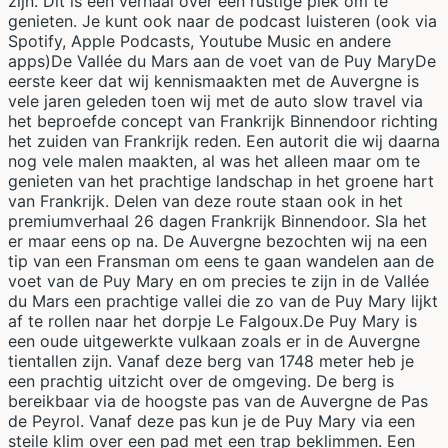
zijn. Dit is een verhaal over een rustige plek om te
genieten. Je kunt ook naar de podcast luisteren (ook via
Spotify, Apple Podcasts, Youtube Music en andere
apps)De Vallée du Mars aan de voet van de Puy MaryDe
eerste keer dat wij kennismaakten met de Auvergne is
vele jaren geleden toen wij met de auto slow travel via
het beproefde concept van Frankrijk Binnendoor richting
het zuiden van Frankrijk reden. Een autorit die wij daarna
nog vele malen maakten, al was het alleen maar om te
genieten van het prachtige landschap in het groene hart
van Frankrijk. Delen van deze route staan ook in het
premiumverhaal 26 dagen Frankrijk Binnendoor. Sla het
er maar eens op na. De Auvergne bezochten wij na een
tip van een Fransman om eens te gaan wandelen aan de
voet van de Puy Mary en om precies te zijn in de Vallée
du Mars een prachtige vallei die zo van de Puy Mary lijkt
af te rollen naar het dorpje Le Falgoux.De Puy Mary is
een oude uitgewerkte vulkaan zoals er in de Auvergne
tientallen zijn. Vanaf deze berg van 1748 meter heb je
een prachtig uitzicht over de omgeving. De berg is
bereikbaar via de hoogste pas van de Auvergne de Pas
de Peyrol. Vanaf deze pas kun je de Puy Mary via een
steile klim over een pad met een trap beklimmen. Een