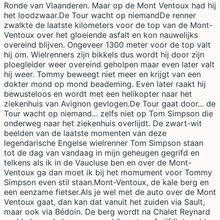
Ronde van Vlaanderen. Maar op de Mont Ventoux had hij
het loodzwaar.De Tour wacht op niemandDe renner
zwalkte de laatste kilometers voor de top van de Mont-
Ventoux over het gloeiende asfalt en kon nauwelijks
overeind blijven. Ongeveer 1300 meter voor de top valt
hij om. Wielrenners zijn bikkels dus wordt hij door zijn
ploegleider weer overeind geholpen maar even later valt
hij weer. Tommy beweegt niet meer en krijgt van een
dokter mond op mond beademing. Even later raakt hij
bewusteloos en wordt met een helikopter naar het
ziekenhuis van Avignon gevlogen.De Tour gaat door... de
Tour wacht op niemand... zelfs niet op Tom Simpson die
onderweg naar het ziekenhuis overlijdt. De zwart-wit
beelden van de laatste momenten van deze
legendarische Engelse wielrenner Tom Simpson staan
tot de dag van vandaag in mijn geheugen gegrifd en
telkens als ik in de Vaucluse ben en over de Mont-
Ventoux ga dan moet ik bij het momument voor Tommy
Simpson even stil staan.Mont-Ventoux, de kale berg en
een eenzame fietser.Als je wel met de auto over de Mont
Ventoux gaat, dan kan dat vanuit het zuiden via Sault,
maar ook via Bédoin. De berg wordt na Chalet Reynard