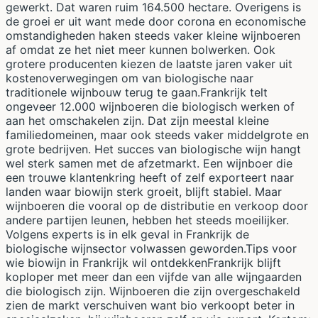
gewerkt. Dat waren ruim 164.500 hectare. Overigens is
de groei er uit want mede door corona en economische
omstandigheden haken steeds vaker kleine wijnboeren
af omdat ze het niet meer kunnen bolwerken. Ook
grotere producenten kiezen de laatste jaren vaker uit
kostenoverwegingen om van biologische naar
traditionele wijnbouw terug te gaan.Frankrijk telt
ongeveer 12.000 wijnboeren die biologisch werken of
aan het omschakelen zijn. Dat zijn meestal kleine
familiedomeinen, maar ook steeds vaker middelgrote en
grote bedrijven. Het succes van biologische wijn hangt
wel sterk samen met de afzetmarkt. Een wijnboer die
een trouwe klantenkring heeft of zelf exporteert naar
landen waar biowijn sterk groeit, blijft stabiel. Maar
wijnboeren die vooral op de distributie en verkoop door
andere partijen leunen, hebben het steeds moeilijker.
Volgens experts is in elk geval in Frankrijk de
biologische wijnsector volwassen geworden.Tips voor
wie biowijn in Frankrijk wil ontdekkenFrankrijk blijft
koploper met meer dan een vijfde van alle wijngaarden
die biologisch zijn. Wijnboeren die zijn overgeschakeld
zien de markt verschuiven want bio verkoopt beter in