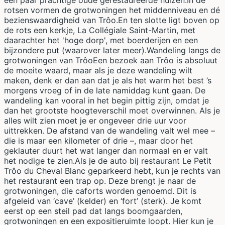
een paar prachtige oude gerestaureerde huizen.In de
rotsen vormen de grotwoningen het middenniveau en dé
bezienswaardigheid van Trôo.En ten slotte ligt boven op
de rots een kerkje, La Collégiale Saint-Martin, met
daarachter het 'hoge dorp', met boerderijen en een
bijzondere put (waarover later meer).Wandeling langs de
grotwoningen van TrôoEen bezoek aan Trôo is absoluut
de moeite waard, maar als je deze wandeling wilt
maken, denk er dan aan dat je als het warm het best ’s
morgens vroeg of in de late namiddag kunt gaan. De
wandeling kan vooral in het begin pittig zijn, omdat je
dan het grootste hoogteverschil moet overwinnen. Als je
alles wilt zien moet je er ongeveer drie uur voor
uittrekken. De afstand van de wandeling valt wel mee –
die is maar een kilometer of drie –, maar door het
geklauter duurt het wat langer dan normaal en er valt
het nodige te zien.Als je de auto bij restaurant Le Petit
Trôo du Cheval Blanc geparkeerd hebt, kun je rechts van
het restaurant een trap op. Deze brengt je naar de
grotwoningen, die caforts worden genoemd. Dit is
afgeleid van ‘cave’ (kelder) en ‘fort’ (sterk). Je komt
eerst op een steil pad dat langs boomgaarden,
grotwoningen en een expositieruimte loopt. Hier kun je