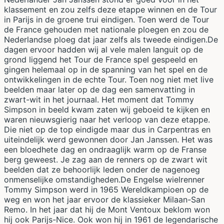
klassement en zou zelfs deze etappe winnen en de Tour
in Parijs in de groene trui eindigen. Toen werd de Tour
de France gehouden met nationale ploegen en zou de
Nederlandse ploeg dat jaar zelfs als tweede eindigen.De
dagen ervoor hadden wij al vele malen languit op de
grond liggend het Tour de France spel gespeeld en
gingen helemaal op in de spanning van het spel en de
ontwikkelingen in de echte Tour. Toen nog niet met live
beelden maar later op de dag een samenvatting in
zwart-wit in het journaal. Het moment dat Tommy
Simpson in beeld kwam zaten wij geboeid te kijken en
waren nieuwsgierig naar het verloop van deze etappe.
Die niet op de top eindigde maar dus in Carpentras en
uiteindelijk werd gewonnen door Jan Janssen. Het was
een bloedhete dag en ondraaglijk warm op de Franse
berg geweest. Je zag aan de renners op de zwart wit
beelden dat ze behoorlijk leden onder de nagenoeg
onmenselijke omstandigheden.De Engelse wielrenner
Tommy Simpson werd in 1965 Wereldkampioen op de
weg en won het jaar ervoor de klassieker Milaan-San
Remo. In het jaar dat hij de Mont Ventoux beklom won
hij ook Parijs-Nice. Ook won hij in 1961 de legendarische