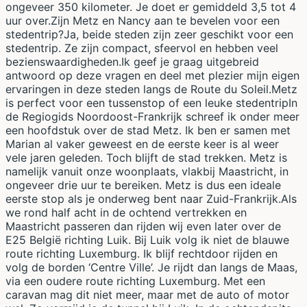
ongeveer 350 kilometer. Je doet er gemiddeld 3,5 tot 4
uur over.Zijn Metz en Nancy aan te bevelen voor een
stedentrip?Ja, beide steden zijn zeer geschikt voor een
stedentrip. Ze zijn compact, sfeervol en hebben veel
bezienswaardigheden.Ik geef je graag uitgebreid
antwoord op deze vragen en deel met plezier mijn eigen
ervaringen in deze steden langs de Route du Soleil.Metz
is perfect voor een tussenstop of een leuke stedentripIn
de Regiogids Noordoost-Frankrijk schreef ik onder meer
een hoofdstuk over de stad Metz. Ik ben er samen met
Marian al vaker geweest en de eerste keer is al weer
vele jaren geleden. Toch blijft de stad trekken. Metz is
namelijk vanuit onze woonplaats, vlakbij Maastricht, in
ongeveer drie uur te bereiken. Metz is dus een ideale
eerste stop als je onderweg bent naar Zuid-Frankrijk.Als
we rond half acht in de ochtend vertrekken en
Maastricht passeren dan rijden wij even later over de
E25 België richting Luik. Bij Luik volg ik niet de blauwe
route richting Luxemburg. Ik blijf rechtdoor rijden en
volg de borden ‘Centre Ville’. Je rijdt dan langs de Maas,
via een oudere route richting Luxemburg. Met een
caravan mag dit niet meer, maar met de auto of motor