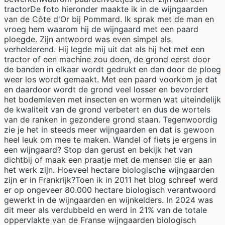
tractorDe foto hieronder maakte ik in de wijngaarden
van de Côte d'Or bij Pommard. Ik sprak met de man en
vroeg hem waarom hij de wijngaard met een paard
ploegde. Zijn antwoord was even simpel als
verhelderend. Hij legde mij uit dat als hij het met een
tractor of een machine zou doen, de grond eerst door
de banden in elkaar wordt gedrukt en dan door de ploeg
weer los wordt gemaakt. Met een paard voorkom je dat
en daardoor wordt de grond veel losser en bevordert
het bodemleven met insecten en wormen wat uiteindelijk
de kwaliteit van de grond verbetert en dus de wortels
van de ranken in gezondere grond staan. Tegenwoordig
zie je het in steeds meer wijngaarden en dat is gewoon
heel leuk om mee te maken. Wandel of fiets je ergens in
een wijngaard? Stop dan gerust en bekijk het van
dichtbij of maak een praatje met de mensen die er aan
het werk zijn. Hoeveel hectare biologische wijngaarden
zijn er in Frankrijk?Toen ik in 2011 het blog schreef werd
er op ongeveer 80.000 hectare biologisch verantwoord
gewerkt in de wijngaarden en wijnkelders. In 2024 was
dit meer als verdubbeld en werd in 21% van de totale
oppervlakte van de Franse wijngaarden biologisch