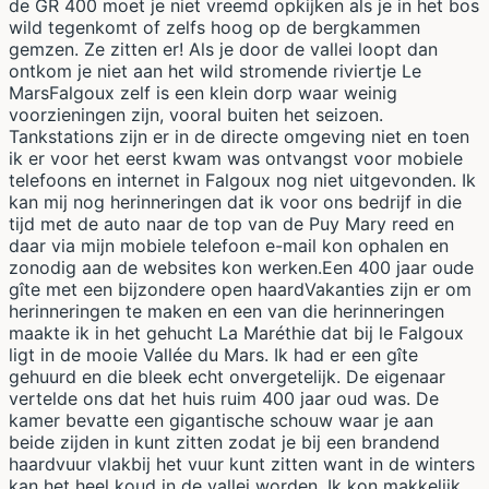
de GR 400 moet je niet vreemd opkijken als je in het bos
wild tegenkomt of zelfs hoog op de bergkammen
gemzen. Ze zitten er! Als je door de vallei loopt dan
ontkom je niet aan het wild stromende riviertje Le
MarsFalgoux zelf is een klein dorp waar weinig
voorzieningen zijn, vooral buiten het seizoen.
Tankstations zijn er in de directe omgeving niet en toen
ik er voor het eerst kwam was ontvangst voor mobiele
telefoons en internet in Falgoux nog niet uitgevonden. Ik
kan mij nog herinneringen dat ik voor ons bedrijf in die
tijd met de auto naar de top van de Puy Mary reed en
daar via mijn mobiele telefoon e-mail kon ophalen en
zonodig aan de websites kon werken.Een 400 jaar oude
gîte met een bijzondere open haardVakanties zijn er om
herinneringen te maken en een van die herinneringen
maakte ik in het gehucht La Maréthie dat bij le Falgoux
ligt in de mooie Vallée du Mars. Ik had er een gîte
gehuurd en die bleek echt onvergetelijk. De eigenaar
vertelde ons dat het huis ruim 400 jaar oud was. De
kamer bevatte een gigantische schouw waar je aan
beide zijden in kunt zitten zodat je bij een brandend
haardvuur vlakbij het vuur kunt zitten want in de winters
kan het heel koud in de vallei worden. Ik kon makkelijk