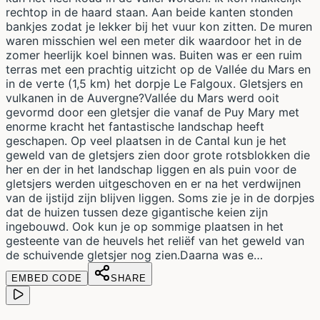
rechtop in de haard staan. Aan beide kanten stonden
bankjes zodat je lekker bij het vuur kon zitten. De muren
waren misschien wel een meter dik waardoor het in de
zomer heerlijk koel binnen was. Buiten was er een ruim
terras met een prachtig uitzicht op de Vallée du Mars en
in de verte (1,5 km) het dorpje Le Falgoux. Gletsjers en
vulkanen in de Auvergne?Vallée du Mars werd ooit
gevormd door een gletsjer die vanaf de Puy Mary met
enorme kracht het fantastische landschap heeft
geschapen. Op veel plaatsen in de Cantal kun je het
geweld van de gletsjers zien door grote rotsblokken die
her en der in het landschap liggen en als puin voor de
gletsjers werden uitgeschoven en er na het verdwijnen
van de ijstijd zijn blijven liggen. Soms zie je in de dorpjes
dat de huizen tussen deze gigantische keien zijn
ingebouwd. Ook kun je op sommige plaatsen in het
gesteente van de heuvels het reliëf van het geweld van
de schuivende gletsjer nog zien.Daarna was e…
EMBED CODE
SHARE