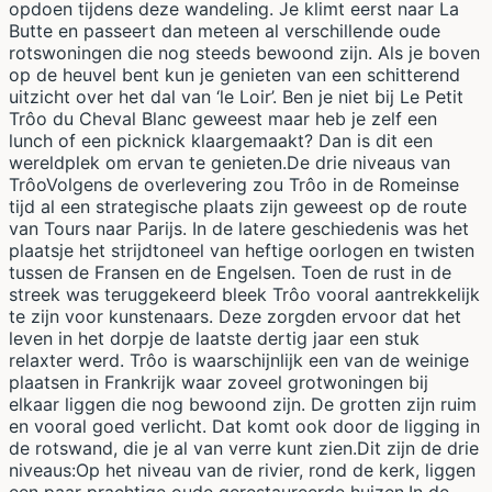
opdoen tijdens deze wandeling. Je klimt eerst naar La
Butte en passeert dan meteen al verschillende oude
rotswoningen die nog steeds bewoond zijn. Als je boven
op de heuvel bent kun je genieten van een schitterend
uitzicht over het dal van ‘le Loir’. Ben je niet bij Le Petit
Trôo du Cheval Blanc geweest maar heb je zelf een
lunch of een picknick klaargemaakt? Dan is dit een
wereldplek om ervan te genieten.De drie niveaus van
TrôoVolgens de overlevering zou Trôo in de Romeinse
tijd al een strategische plaats zijn geweest op de route
van Tours naar Parijs. In de latere geschiedenis was het
plaatsje het strijdtoneel van heftige oorlogen en twisten
tussen de Fransen en de Engelsen. Toen de rust in de
streek was teruggekeerd bleek Trôo vooral aantrekkelijk
te zijn voor kunstenaars. Deze zorgden ervoor dat het
leven in het dorpje de laatste dertig jaar een stuk
relaxter werd. Trôo is waarschijnlijk een van de weinige
plaatsen in Frankrijk waar zoveel grotwoningen bij
elkaar liggen die nog bewoond zijn. De grotten zijn ruim
en vooral goed verlicht. Dat komt ook door de ligging in
de rotswand, die je al van verre kunt zien.Dit zijn de drie
niveaus:Op het niveau van de rivier, rond de kerk, liggen