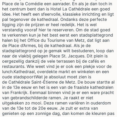
Place de la Comédie een aanrader. En als je dan toch in
het centrum bent dan is Hotel La Cathédrale een goed
idee. Het heeft een sfeervolle, klassieke inrichting en ligt
pal tegenover de kathedraal. Ondanks deze perfecte
ligging zijn de prijzen er heel redelijk. Het is wel
verstandig vooraf hier te reserveren. Om de stad goed
te verkennen kun je het best eerst een stadsplattegrond
halen bij het Office du Tourisme van Metz, dat ligt aan
de Place d’Armes, bij de kathedraal. Als je de
stadsplattegrond op je gemak wilt bestuderen, loop dan
naar de vlakbij gelegen Place St. Jacques. Dit plein is
oergezellig dankzij de vele terrassen bij de cafés en
restaurants. Wie weet vind je er ook een plekje voor de
lunch.Kathedraal, overdekte markt en winkelen en een
oude stadspoortWat je absoluut moet zien is
de Cathédrale Saint-Étienne de Metz. De bouw startte al
in de 13e eeuw en het is een van de fraaiste kathedralen
van Frankrijk. Eenmaal binnen vind je er een ware pracht
van gebrandschilderde ramen. Je raakt er niet
uitgekeken zo mooi. Deze ramen variëren in ouderdom
van de 13e tot de 20e eeuw. Je zult er extra van
genieten op een zonnige dag, dan komen de kleuren pas