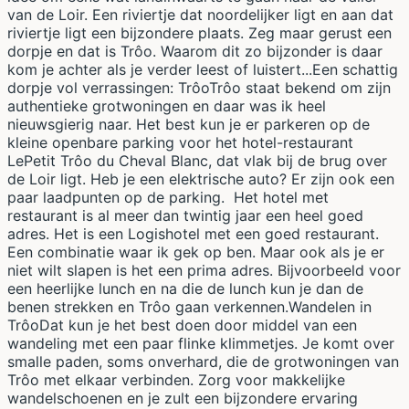
van de Loir. Een riviertje dat noordelijker ligt en aan dat
riviertje ligt een bijzondere plaats. Zeg maar gerust een
dorpje en dat is Trôo. Waarom dit zo bijzonder is daar
kom je achter als je verder leest of luistert...Een schattig
dorpje vol verrassingen: TrôoTrôo staat bekend om zijn
authentieke grotwoningen en daar was ik heel
nieuwsgierig naar. Het best kun je er parkeren op de
kleine openbare parking voor het hotel-restaurant
LePetit Trôo du Cheval Blanc, dat vlak bij de brug over
de Loir ligt. Heb je een elektrische auto? Er zijn ook een
paar laadpunten op de parking. Het hotel met
restaurant is al meer dan twintig jaar een heel goed
adres. Het is een Logishotel met een goed restaurant.
Een combinatie waar ik gek op ben. Maar ook als je er
niet wilt slapen is het een prima adres. Bijvoorbeeld voor
een heerlijke lunch en na die de lunch kun je dan de
benen strekken en Trôo gaan verkennen.Wandelen in
TrôoDat kun je het best doen door middel van een
wandeling met een paar flinke klimmetjes. Je komt over
smalle paden, soms onverhard, die de grotwoningen van
Trôo met elkaar verbinden. Zorg voor makkelijke
wandelschoenen en je zult een bijzondere ervaring