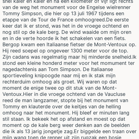
snel kaler en kaler en na een kilometer of vijf ligt rechts
van de weg het monument voor de Engelse wielrenner
Tommy Simpson, die hier op 13 juli 1967 tijdens een
etappe van de Tour de France omhoogreed.De eerste
keer dat ik er stond, was het in de vroege ochtend en
nog stil op de kale berg. De wind waaide om mijn oren
en in de verte hoorde ik het schakelen van een fiets.
Bergop kwam een Italiaanse fietser de Mont-Ventoux op.
Hij reed soepel op ongeveer 1300 meter voor de top.
Zijn cadans was regelmatig maar hij minderde snelheid.Ik
stond een kleine honderd meter voor het momument ter
nagedachtenis aan Tom Simpson. De Italiaanse
sportieveling knipoogde naar mij en ik stak mijn
rechterduim omhoog als groet. Wij waren op dat
moment de enige twee op dit stuk van de Mont-
Ventoux.Hier in die vroege ochtend van de Vaucluse
reed de man langzamer, stopte bij het monument van
Tommy en klauterde over de keitjes van de helling
omhoog naar het monument. Hij bleef er minuten lang
stil staan. Ik bekeek het op afstand en moest op dat
moment op de kale berg weer denken aan de beelden
die ik als 13 jarig jongetje zag.Er biggelde een traan over
mijn wang toen de renner uit zijn rugzak een bosje