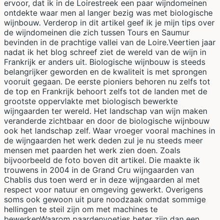
ervoor, dat ik in de Loirestreek een paar wijndomeinen
ontdekte waar men al langer bezig was met biologische
wijnbouw. Verderop in dit artikel geef ik je mijn tips over
de wijndomeinen die zich tussen Tours en Saumur
bevinden in de prachtige vallei van de Loire.Veertien jaar
nadat ik het blog schreef ziet de wereld van de wijn in
Frankrijk er anders uit. Biologische wijnbouw is steeds
belangrijker geworden en de kwaliteit is met sprongen
vooruit gegaan. De eerste pioniers behoren nu zelfs tot
de top en Frankrijk behoort zelfs tot de landen met de
grootste oppervlakte met biologisch bewerkte
wijngaarden ter wereld. Het landschap van wijn maken
veranderde zichtbaar en door de biologische wijnbouw
ook het landschap zelf. Waar vroeger vooral machines in
de wijngaarden het werk deden zul je nu steeds meer
mensen met paarden het werk zien doen. Zoals
bijvoorbeeld de foto boven dit artikel. Die maakte ik
trouwens in 2004 in de Grand Cru wijngaarden van
Chablis dus toen werd er in deze wijngaarden al met
respect voor natuur en omgeving gewerkt. Overigens
soms ook gewoon uit pure noodzaak omdat sommige
hellingen te steil zijn om met machines te
bewerkenWaarom paardenvoetjes beter zijn dan een