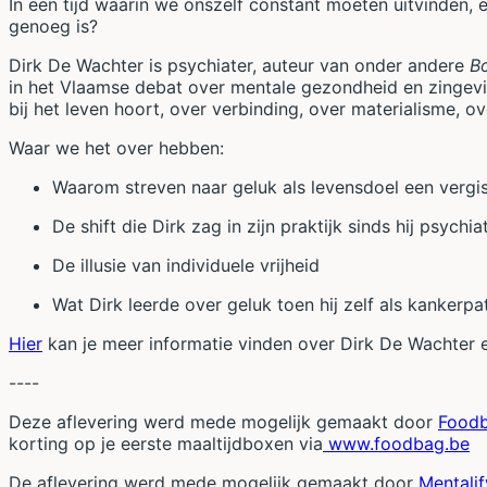
In een tijd waarin we onszelf constant moeten uitvinden,
genoeg is?
Dirk De Wachter is psychiater, auteur van onder andere
Bo
in het Vlaamse debat over mentale gezondheid en zingevin
bij het leven hoort, over verbinding, over materialisme, 
Waar we het over hebben:
Waarom streven naar geluk als levensdoel een vergis
De shift die Dirk zag in zijn praktijk sinds hij psychiat
De illusie van individuele vrijheid
Wat Dirk leerde over geluk toen hij zelf als kankerpa
Hier
kan je meer informatie vinden over Dirk De Wachter e
----
Deze aflevering werd mede mogelijk gemaakt door
Food
korting op je eerste maaltijdboxen via
⁠⁠www.foodbag.be⁠⁠
De aflevering werd mede mogelijk gemaakt door
Mentalif