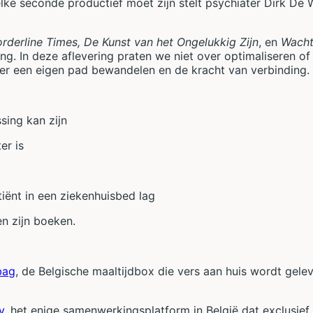
 elke seconde productief moet zijn stelt psychiater Dirk D
rderline Times, De Kunst van het Ongelukkig Zijn
, en
Wacht
g. In deze aflevering praten we niet over optimaliseren of
over een eigen pad bewandelen en de kracht van verbinding.
sing kan zijn
er is
tiënt in een ziekenhuisbed lag
n zijn boeken.
bag
, de Belgische maaltijdbox die vers aan huis wordt g
y
, het enige samenwerkingsplatform in België dat exclusief