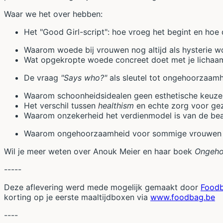
Waar we het over hebben:
Het "Good Girl-script": hoe vroeg het begint en hoe d
Waarom woede bij vrouwen nog altijd als hysterie 
Wat opgekropte woede concreet doet met je lichaa
De vraag
"Says who?"
als sleutel tot ongehoorzaam
Waarom schoonheidsidealen geen esthetische keuze z
Het verschil tussen
healthism
en echte zorg voor ge
Waarom onzekerheid het verdienmodel is van de bea
Waarom ongehoorzaamheid voor sommige vrouwen m
Wil je meer weten over Anouk Meier en haar boek
Ongeho
-----
Deze aflevering werd mede mogelijk gemaakt door
Food
korting op je eerste maaltijdboxen via ⁠⁠
www.foodbag.be⁠⁠
----